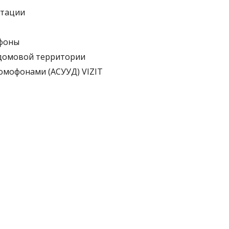
нтации
офоны
идомовой территории
омофонами (АСУУД) VIZIT