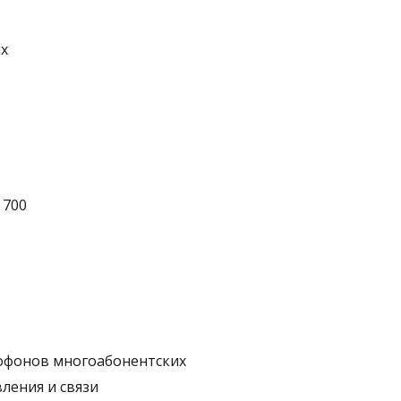
х
 700
офонов многоабонентских
ления и связи