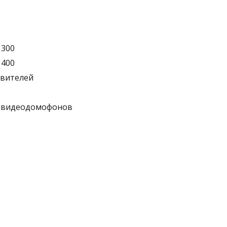
 300
 400
твителей
а видеодомофонов