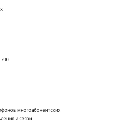
х
 700
офонов многоабонентских
ления и связи