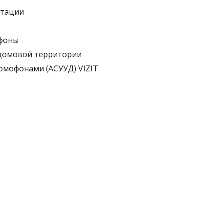
нтации
офоны
идомовой территории
омофонами (АСУУД) VIZIT