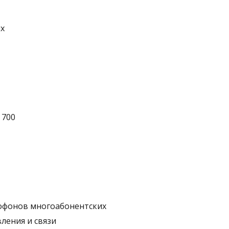
х
 700
офонов многоабонентских
ления и связи