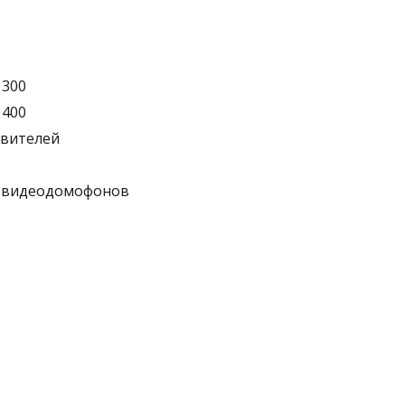
 300
 400
твителей
а видеодомофонов