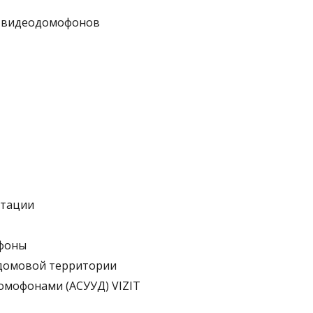
а видеодомофонов
нтации
офоны
идомовой территории
омофонами (АСУУД) VIZIT