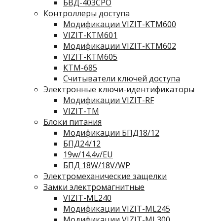
БВД-403СРО
Контроллеры доступа
Модификации VIZIT-KTM600
VIZIT-KTM601
Модификации VIZIT-KTM602
VIZIT-KTM605
КТМ-685
Считыватели ключей доступа
Электронные ключи-идентификаторы
Модификации VIZIT-RF
VIZIT-TM
Блоки питания
Модификации БПД18/12
БПД24/12
19w/14.4v/EU
БПД 18W/18V/WP
Электромеханические защелки
Замки электромагнитные
VIZIT-ML240
Модификации VIZIT-ML245
Модификации VIZIT-ML300