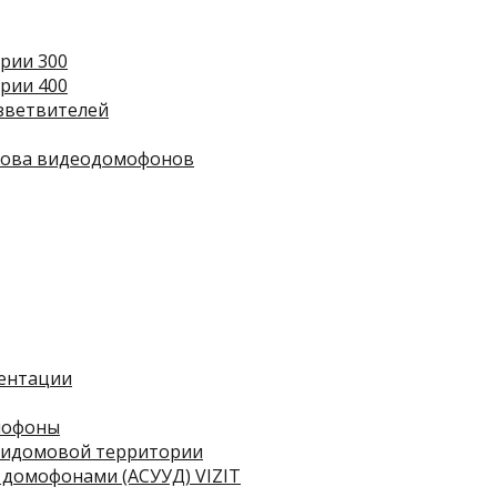
ерии 300
ерии 400
зветвителей
зова видеодомофонов
ментации
мофоны
придомовой территории
 домофонами (АСУУД) VIZIT