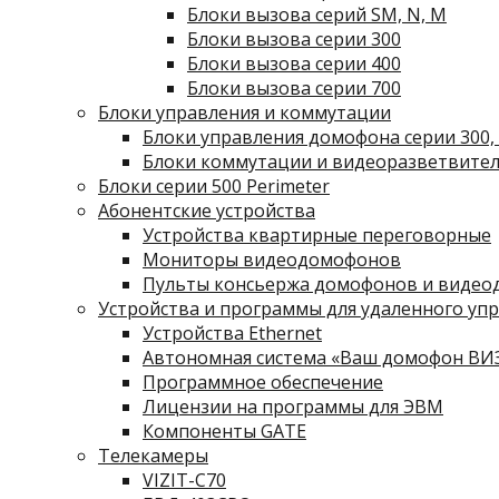
Блоки вызова серий SM, N, M
Блоки вызова серии 300
Блоки вызова серии 400
Блоки вызова серии 700
Блоки управления и коммутации
Блоки управления домофона серии 300, 
Блоки коммутации и видеоразветвите
Блоки серии 500 Perimeter
Абонентские устройства
Устройства квартирные переговорные
Мониторы видеодомофонов
Пульты консьержа домофонов и видео
Устройства и программы для удаленного упр
Устройства Ethernet
Автономная система «Ваш домофон ВИ
Программное обеспечение
Лицензии на программы для ЭВМ
Компоненты GATE
Телекамеры
VIZIT-C70