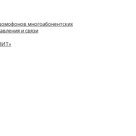
домофонов многоабонентских
авления и связи
ЗИТ»