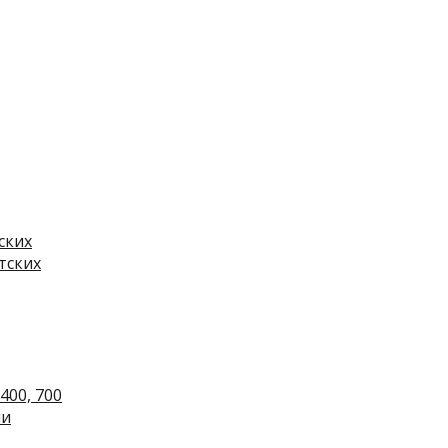
ских
тских
400, 700
ли