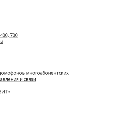
400, 700
ли
домофонов многоабонентских
авления и связи
ЗИТ»