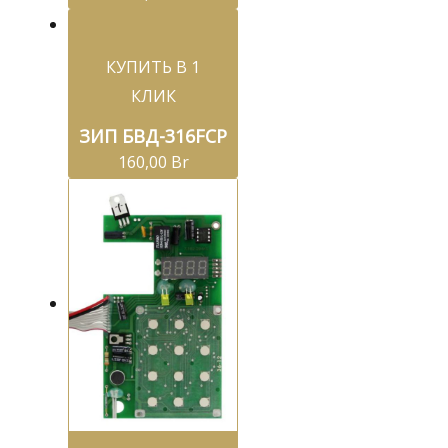
КУПИТЬ В 1
КЛИК
ЗИП БВД-316FCP
160,00
Br