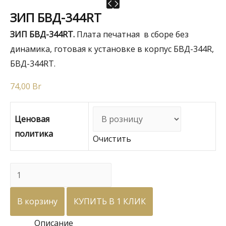
ЗИП БВД-344RT
ЗИП БВД-344RT.
Плата печатная в сборе без
динамика, готовая к установке в корпус БВД-344R,
БВД-344RT.
74,00
Br
Ценовая
политика
Очистить
Количество
товара
ЗИП
В корзину
КУПИТЬ В 1 КЛИК
БВД-344RT
Описание