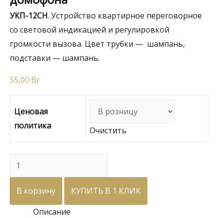
УКП-12CH
. Устройство квартирное переговорное
со световой индикацией и регулировкой
громкости вызова. Цвет трубки — шампань,
подставки — шампань.
55,00
Br
Ценовая
политика
Очистить
Количество
товара
УКП-12CH
В корзину
КУПИТЬ В 1 КЛИК
(Шампань)
Описание
трубка