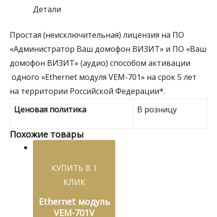
Детали
"Администратор
Ваш
Простая (неисключительная) лицензия на ПО
домофон
«Администратор Ваш домофон ВИЗИТ» и ПО «Ваш
ВИЗИТ"
домофон ВИЗИТ» (аудио) способом активации
и
одного «Ethernet модуля VEM-701» на срок 5 лет
ПО
на территории Российской Федерации*.
"Ваш
Ценовая политика
В розницу
домофон
ВИЗИТ"
Похожие товары
(аудио)
КУПИТЬ В 1
КЛИК
Ethernet модуль
VEM-701V